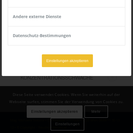
Andere externe Dienste
DYSKALKULIE
Datenschutz-Bestimmungen
LERNSCHWÄCHE
Einstellungen akzeptieren
KONZENTRATIONSSCHWÄCHE
Diese Seite verwendet Cookies. Wenn Sie weiterhin auf der
Webseite surfen, stimmen Sie der Verwendung von Cookies zu.
Einstellungen akzeptieren
Mehr
Mag. Michaela Slabina • Dückegasse 7/1/100B • 1220 Wien 0699/11 30 13
Einstellungen
13 • © Copyright - freudeamlernen.at