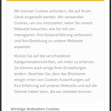
haben Schwierigkeiten beim Schreiben bzw. in der
Rechtschreibung (Legasthenie) und für manche ist
Wir können Cookies anfordern, die auf Ihrem
Mathematik das sprichwörtliche spanische Dorf
Gerät eingestellt werden. Wir verwenden
(Dyskalkulie). Aber auch allgemeine Lernschwäche
Cookies, um uns mitzuteilen, wenn Sie unsere
bringt viele trotz intensiven Übens zur Verzweiflung.
Webseite besuchen, wie Sie mit uns
Unabhängig von den bestehenden Problemen ist im
interagieren, Ihre Nutzererfahrung verbessern
Fall von sämtlichen Lernschwierigkeiten eine
und Ihre Beziehung zu unserer Webseite
eingehende Diagnostik von großer Bedeutung, um ein
anpassen.
genaues Bild der vorhandenen Schwierigkeiten zu
Klicken Sie auf die verschiedenen
erhalten. Nur dann kann auch die Behandlung an der
Kategorienüberschriften, um mehr zu erfahren.
wirklich dahinter steckenden Schwäche angesetzt
Sie können auch einige Ihrer Einstellungen
werden und Erfolg haben!
ändern. Beachten Sie, dass das Blockieren
einiger Arten von Cookies Auswirkungen auf
Ihre Erfahrung auf unseren Webseite und auf die
Dienste haben kann, die wir anbieten können.
LEGASTHENIE
Wichtige Webseiten-Cookies